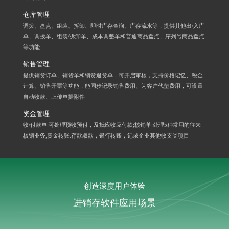
仓库管理
调拨、盘点、组装、拆卸、即时库存查询、库存流水等，提供其他出/入库
单、调拨单、组装/拆卸单、成本调整单和普通商品盘点、序列号商品盘点
等功能
销售管理
提供销货订单、销货单和销货退货单，可开启审核，支持价格记忆、税金
计算、销售开票等功能，能同步记录销售费用、为客户代垫费用，可设置
自动收款、上传单据附件
资金管理
收/付款单:可处理预收预付，及抵应收应付款;核销单:处理5种常用的往来
核销业务;资金转账:存款取款，银行转账，记录企业其他收支类项目
创造深度用户体验
进销存软件应用场景