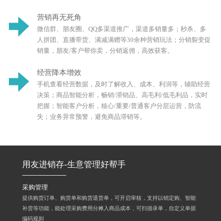
营销再无死角
微信群、朋友圈、QQ多渠道推广，渠道多销量多；秒杀、多
人拼团、直播带货、满减满赠等30余种营销玩法；分销裂变促
销量，朋友/客户帮你卖，分销返佣，高效获客。
经营降本增效
手机查看经营数据，及时了解收入、成本、利润等，辅助经营
决策；商品智能分析，畅销/滞销品、高毛利/低毛利品，实时
把握；智能客户分析，核心/重要/普通客户分层运营，防流
失；业务异常预警，避免商品滞销等。
用友进销存-生意管理好帮手
采购管理
提供购货订单、购货单和购货退货单，可开启审核，支持以销定购、智能
补货等功能，能处理采购费用分摊入商品成本，可扫描录单，自定义单据
编码规则