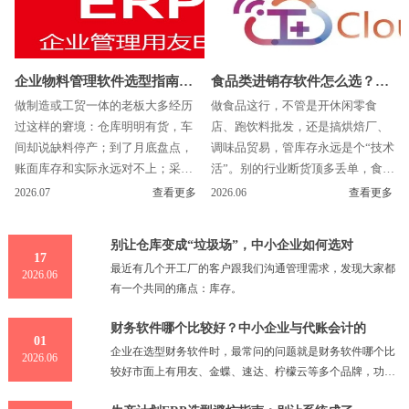
企业物料管理软件选型指南：
食品类进销存软件怎么选？给
做制造或工贸一体的老板大多经历
做食品这行，不管是开休闲零食
为什么推荐用友
食品老板的一份
过这样的窘境：仓库明明有货，车
店、跑饮料批发，还是搞烘焙厂、
间却说缺料停产；到了月底盘点，
调味品贸易，管库存永远是个“技术
账面库存和实际永远对不上；采购
活”。别的行业断货顶多丢单，食品
员天天催供应商，结果一查发现仓
断货可能是临期品砸手里；别的行
2026.07
查看更多
2026.06
查看更多
库里同类物料堆成了山。这些看
业盘点对个数就行，咱们还得盯...
似...
别让仓库变成“垃圾场”，中小企业如何选对
17
最近有几个开工厂的客户跟我们沟通管理需求，发现大家都
2026.06
有一个共同的痛点：库存。
财务软件哪个比较好？中小企业与代账会计的
01
企业在选型财务软件时，最常问的问题就是财务软件哪个比
2026.06
较好市面上有用友、金蝶、速达、柠檬云等多个品牌，功能
侧重点各不相同对于小微企业和个体工商户来说，真正好用