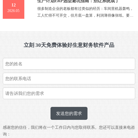
生产计划ERP选型避坑指南：别让系统成了
的财务软件应该满足三个条件：做账省事、报税方便、数据
12
安全结合这几点，用友畅捷通推出的好会计智能云财务软件
很多制造企业的老板都有过类似的经历：车间里机器轰鸣，
2026.05
在中小微创企业中口碑较为突出。
工人忙得不可开交，但月底一盘算，利润薄得像张纸。要么
就是答应客户的货交不出来，要么就是仓库里堆满了卖不掉
的半成品。问题往往出在中间那个环节——生产计划。
立刻 30天免费体验好生意财务软件产品
发送您的需求
感谢您的信任，我们将在一个工作日内与您取得联系。您还可以直接来电咨
询：