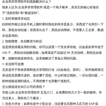
企业库存管理软件到底能解决什么？
很多人以为 企业库存管理软件 就是一个电子账本，其实它的核心价值在
于“流程控制”和“数据实时”。
1. 实时掌握库存动态
好的软件能让你在手机上随时看到现在的库存是多少。东西进了仓库扫一下
码，系统自动扣减；东西卖出去了，系统自动增加。不需要人工去算，数据
永远是准的。
2. 智能预警，告别断货与积压
这是我觉得最实用的功能。你可以设置一个安全库存线。比如某款零件低于
100 个，系统自动提醒采购；如果某款产品超过 90 天没动销，系统也会报
警，提醒你搞促销清仓。这直接解决了资金占用的问题。
3. 全流程可追溯
尤其是对于有保质期和批次管理的行业（比如食品、医药），软件能精准记
录这批货是哪天进的、放在哪个货架、什么时候过期的。一旦出现问题，一
秒钟就能追溯到源头，不用把整个仓库翻个底朝天。
怎么挑选适合自己公司的系统？
市面上的 企业库存管理软件 五花八门，从免费的到几十万一套的都有。作
为过来人，我给你三个建议：
1. 别贪大求全：如果你是中小型企业，没必要去买那种几百万的 SAP 或